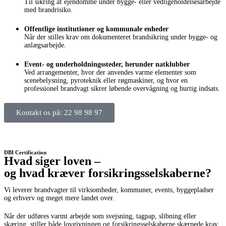
Til sikring af ejendomme under bygge- eller vedligeholdelsesarbejde
med brandrisiko.
Offentlige institutioner og kommunale enheder
Når der stilles krav om dokumenteret brandsikring under bygge- og
anlægsarbejde.
Event- og underholdningssteder, herunder natklubber
Ved arrangementer, hvor der anvendes varme elementer som
scenebelysning, pyroteknik eller røgmaskiner, og hvor en
professionel brandvagt sikrer løbende overvågning og hurtig indsats.
Kontakt os på: 22 98 98 97
DBI Certification
Hvad siger loven –
og hvad kræver forsikringsselskaberne?
Vi leverer brandvagter til virksomheder, kommuner, events, byggepladser
og erhverv og meget mere landet over.
Når der udføres varmt arbejde som svejsning, tagpap, slibning eller
skæring, stiller både lovgivningen og forsikringsselskaberne skærpede krav