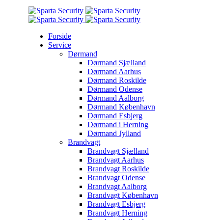
Forside
Service
Dørmand
Dørmand Sjælland
Dørmand Aarhus
Dørmand Roskilde
Dørmand Odense
Dørmand Aalborg
Dørmand København
Dørmand Esbjerg
Dørmand i Herning
Dørmand Jylland
Brandvagt
Brandvagt Sjælland
Brandvagt Aarhus
Brandvagt Roskilde
Brandvagt Odense
Brandvagt Aalborg
Brandvagt København
Brandvagt Esbjerg
Brandvagt Herning