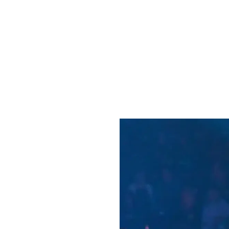
:
kkerhed