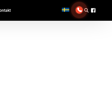
ontakt
Brandmateriel
Kurser
Termografisk måling
Konflikthåndtering
Udlejning af brandslukningsudstyr