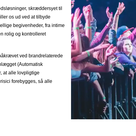
edsløsninger, skræddersyet til
ller os ud ved at tilbyde
ellige begivenheder, fra intime
 rolig og kontrolleret
 påkrævet ved brandrelaterede
anlægget (Automatisk
at alle lovpligtige
isici forebygges, så alle