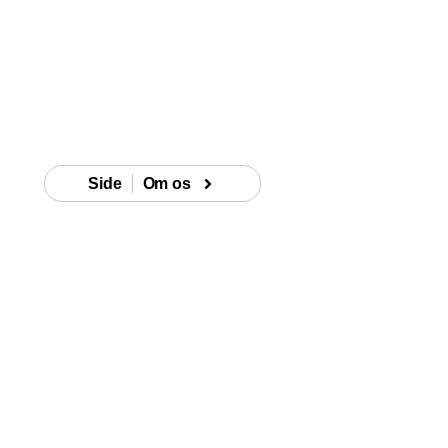
Side
Om os
Tryghed i fokus
din partner i si