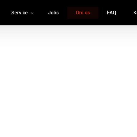
Service
Jobs
Om os
FAQ
K
Dørmand
Brandvagt
Dørmand Sjælland
Brandvagt Sjælland
Dørmand Aarhus
Brandvagt Aarhus
Dørmand Roskilde
Brandvagt Roskilde
Dørmand Odense
Brandvagt Odense
Dørmand Aalborg
Brandvagt Aalborg
Dørmand København
Brandvagt København