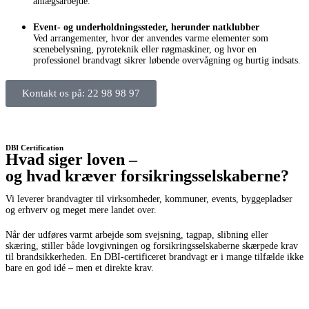
anlægsarbejde.
Event- og underholdningssteder, herunder natklubber
Ved arrangementer, hvor der anvendes varme elementer som
scenebelysning, pyroteknik eller røgmaskiner, og hvor en
professionel brandvagt sikrer løbende overvågning og hurtig indsats.
Kontakt os på: 22 98 98 97
DBI Certification
Hvad siger loven –
og hvad kræver forsikringsselskaberne?
Vi leverer brandvagter til virksomheder, kommuner, events, byggepladser
og erhverv og meget mere landet over.
Når der udføres varmt arbejde som svejsning, tagpap, slibning eller
skæring, stiller både lovgivningen og forsikringsselskaberne skærpede krav
til brandsikkerheden. En DBI-certificeret brandvagt er i mange tilfælde ikke
bare en god idé – men et direkte krav.