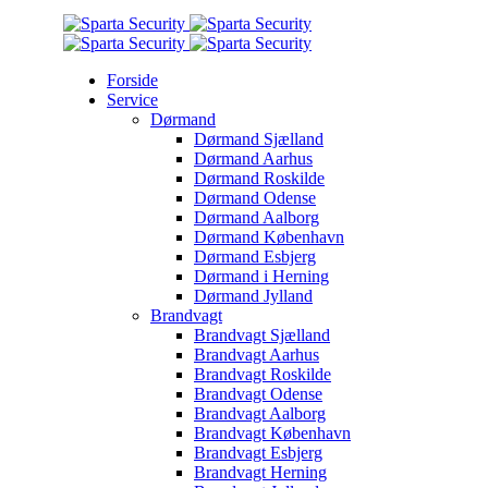
Forside
Service
Dørmand
Dørmand Sjælland
Dørmand Aarhus
Dørmand Roskilde
Dørmand Odense
Dørmand Aalborg
Dørmand København
Dørmand Esbjerg
Dørmand i Herning
Dørmand Jylland
Brandvagt
Brandvagt Sjælland
Brandvagt Aarhus
Brandvagt Roskilde
Brandvagt Odense
Brandvagt Aalborg
Brandvagt København
Brandvagt Esbjerg
Brandvagt Herning