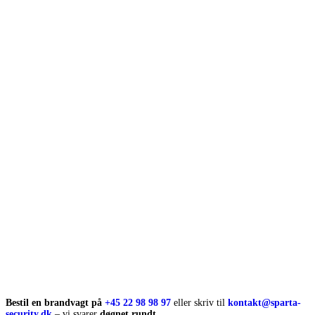
Bestil en brandvagt på
+45 22 98 98 97
eller skriv til
kontakt@sparta-
security.dk
– vi svarer
døgnet rundt
.