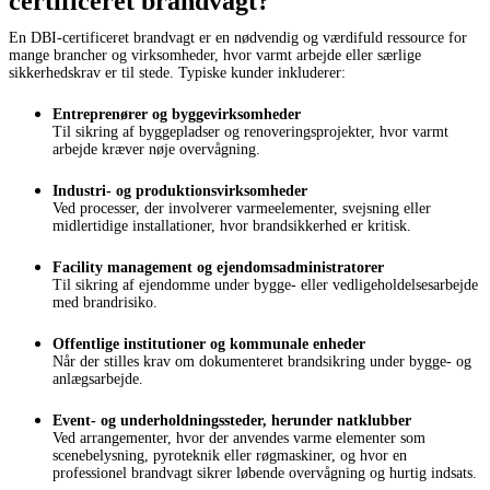
certificeret brandvagt?
En DBI-certificeret brandvagt er en nødvendig og værdifuld ressource for
mange brancher og virksomheder, hvor varmt arbejde eller særlige
sikkerhedskrav er til stede. Typiske kunder inkluderer:
Entreprenører og byggevirksomheder
Til sikring af byggepladser og renoveringsprojekter, hvor varmt
arbejde kræver nøje overvågning.
Industri- og produktionsvirksomheder
Ved processer, der involverer varmeelementer, svejsning eller
midlertidige installationer, hvor brandsikkerhed er kritisk.
Facility management og ejendomsadministratorer
Til sikring af ejendomme under bygge- eller vedligeholdelsesarbejde
med brandrisiko.
Offentlige institutioner og kommunale enheder
Når der stilles krav om dokumenteret brandsikring under bygge- og
anlægsarbejde.
Event- og underholdningssteder, herunder natklubber
Ved arrangementer, hvor der anvendes varme elementer som
scenebelysning, pyroteknik eller røgmaskiner, og hvor en
professionel brandvagt sikrer løbende overvågning og hurtig indsats.