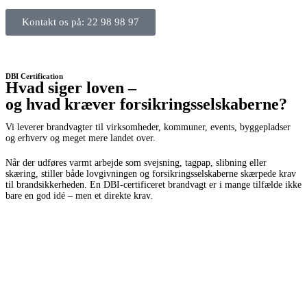
Kontakt os på: 22 98 98 97
DBI Certification
Hvad siger loven –
og hvad kræver forsikringsselskaberne?
Vi leverer brandvagter til virksomheder, kommuner, events, byggepladser
og erhverv og meget mere landet over.
Når der udføres varmt arbejde som svejsning, tagpap, slibning eller
skæring, stiller både lovgivningen og forsikringsselskaberne skærpede krav
til brandsikkerheden. En DBI-certificeret brandvagt er i mange tilfælde ikke
bare en god idé – men et direkte krav.