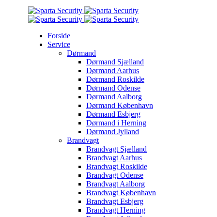
Forside
Service
Dørmand
Dørmand Sjælland
Dørmand Aarhus
Dørmand Roskilde
Dørmand Odense
Dørmand Aalborg
Dørmand København
Dørmand Esbjerg
Dørmand i Herning
Dørmand Jylland
Brandvagt
Brandvagt Sjælland
Brandvagt Aarhus
Brandvagt Roskilde
Brandvagt Odense
Brandvagt Aalborg
Brandvagt København
Brandvagt Esbjerg
Brandvagt Herning