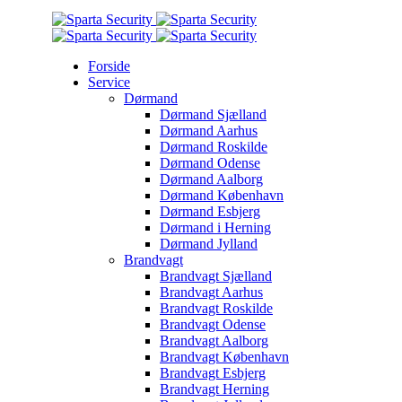
Forside
Service
Dørmand
Dørmand Sjælland
Dørmand Aarhus
Dørmand Roskilde
Dørmand Odense
Dørmand Aalborg
Dørmand København
Dørmand Esbjerg
Dørmand i Herning
Dørmand Jylland
Brandvagt
Brandvagt Sjælland
Brandvagt Aarhus
Brandvagt Roskilde
Brandvagt Odense
Brandvagt Aalborg
Brandvagt København
Brandvagt Esbjerg
Brandvagt Herning