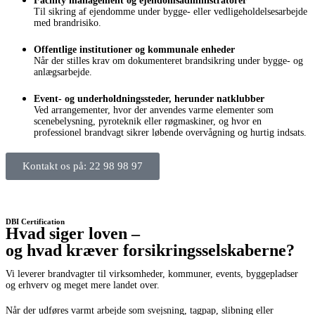
Facility management og ejendomsadministratorer
Til sikring af ejendomme under bygge- eller vedligeholdelsesarbejde
med brandrisiko.
Offentlige institutioner og kommunale enheder
Når der stilles krav om dokumenteret brandsikring under bygge- og
anlægsarbejde.
Event- og underholdningssteder, herunder natklubber
Ved arrangementer, hvor der anvendes varme elementer som
scenebelysning, pyroteknik eller røgmaskiner, og hvor en
professionel brandvagt sikrer løbende overvågning og hurtig indsats.
Kontakt os på: 22 98 98 97
DBI Certification
Hvad siger loven –
og hvad kræver forsikringsselskaberne?
Vi leverer brandvagter til virksomheder, kommuner, events, byggepladser
og erhverv og meget mere landet over.
Når der udføres varmt arbejde som svejsning, tagpap, slibning eller