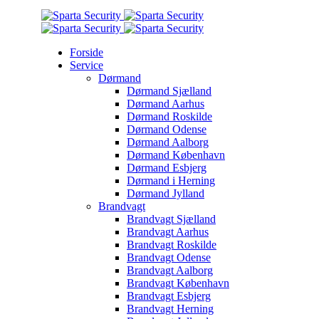
Forside
Service
Dørmand
Dørmand Sjælland
Dørmand Aarhus
Dørmand Roskilde
Dørmand Odense
Dørmand Aalborg
Dørmand København
Dørmand Esbjerg
Dørmand i Herning
Dørmand Jylland
Brandvagt
Brandvagt Sjælland
Brandvagt Aarhus
Brandvagt Roskilde
Brandvagt Odense
Brandvagt Aalborg
Brandvagt København
Brandvagt Esbjerg
Brandvagt Herning