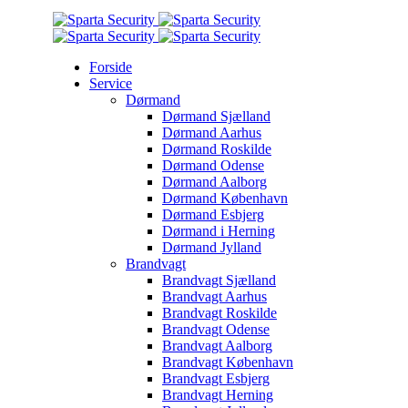
Forside
Service
Dørmand
Dørmand Sjælland
Dørmand Aarhus
Dørmand Roskilde
Dørmand Odense
Dørmand Aalborg
Dørmand København
Dørmand Esbjerg
Dørmand i Herning
Dørmand Jylland
Brandvagt
Brandvagt Sjælland
Brandvagt Aarhus
Brandvagt Roskilde
Brandvagt Odense
Brandvagt Aalborg
Brandvagt København
Brandvagt Esbjerg
Brandvagt Herning