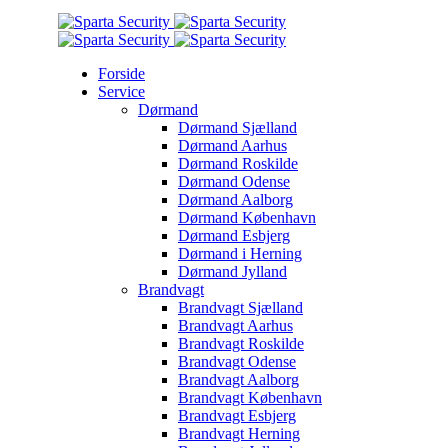
Forside
Service
Dørmand
Dørmand Sjælland
Dørmand Aarhus
Dørmand Roskilde
Dørmand Odense
Dørmand Aalborg
Dørmand København
Dørmand Esbjerg
Dørmand i Herning
Dørmand Jylland
Brandvagt
Brandvagt Sjælland
Brandvagt Aarhus
Brandvagt Roskilde
Brandvagt Odense
Brandvagt Aalborg
Brandvagt København
Brandvagt Esbjerg
Brandvagt Herning