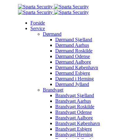
Forside
Service
Dørmand
Dørmand Sjælland
Dørmand Aarhus
Dørmand Roskilde
Dørmand Odense
Dørmand Aalborg
Dørmand København
Dørmand Esbjerg
Dørmand i Herning
Dørmand Jylland
Brandvagt
Brandvagt Sjælland
Brandvagt Aarhus
Brandvagt Roskilde
Brandvagt Odense
Brandvagt Aalborg
Brandvagt København
Brandvagt Esbjerg
Brandvagt Herning