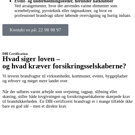
Event- og underholdningssteder, herunder natklubber
Ved arrangementer, hvor der anvendes varme elementer som
scenebelysning, pyroteknik eller røgmaskiner, og hvor en
professionel brandvagt sikrer løbende overvågning og hurtig indsats.
Kontakt os på: 22 98 98 97
DBI Certification
Hvad siger loven –
og hvad kræver forsikringsselskaberne?
Vi leverer brandvagter til virksomheder, kommuner, events, byggepladser
og erhverv og meget mere landet over.
Når der udføres varmt arbejde som svejsning, tagpap, slibning eller
skæring, stiller både lovgivningen og forsikringsselskaberne skærpede krav
til brandsikkerheden. En DBI-certificeret brandvagt er i mange tilfælde ikke
bare en god idé – men et direkte krav.