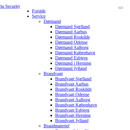
Forside
Service
Dørmand
Dørmand Sjælland
Dørmand Aarhus
Dørmand Roskilde
Dørmand Odense
Dørmand Aalborg
Dørmand København
Dørmand Esbjerg
Dørmand i Herning
Dørmand Jylland
Brandvagt
Brandvagt Sjælland
Brandvagt Aarhus
Brandvagt Roskilde
Brandvagt Odense
Brandvagt Aalborg
Brandvagt København
Brandvagt Esbjerg
Brandvagt Herning
Brandvagt Jylland
Brandmateriel