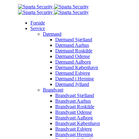
Forside
Service
Dørmand
Dørmand Sjælland
Dørmand Aarhus
Dørmand Roskilde
Dørmand Odense
Dørmand Aalborg
Dørmand København
Dørmand Esbjerg
Dørmand i Herning
Dørmand Jylland
Brandvagt
Brandvagt Sjælland
Brandvagt Aarhus
Brandvagt Roskilde
Brandvagt Odense
Brandvagt Aalborg
Brandvagt København
Brandvagt Esbjerg
Brandvagt Herning