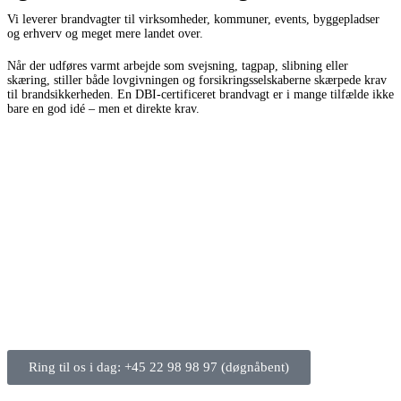
Vi leverer brandvagter til virksomheder, kommuner, events, byggepladser
og erhverv og meget mere landet over.
Når der udføres varmt arbejde som svejsning, tagpap, slibning eller
skæring, stiller både lovgivningen og forsikringsselskaberne skærpede krav
til brandsikkerheden. En DBI-certificeret brandvagt er i mange tilfælde ikke
bare en god idé – men et direkte krav.
Ring til os i dag: +45 22 98 98 97 (døgnåbent)