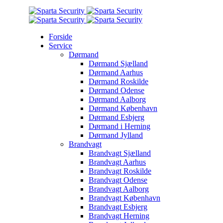
Forside
Service
Dørmand
Dørmand Sjælland
Dørmand Aarhus
Dørmand Roskilde
Dørmand Odense
Dørmand Aalborg
Dørmand København
Dørmand Esbjerg
Dørmand i Herning
Dørmand Jylland
Brandvagt
Brandvagt Sjælland
Brandvagt Aarhus
Brandvagt Roskilde
Brandvagt Odense
Brandvagt Aalborg
Brandvagt København
Brandvagt Esbjerg
Brandvagt Herning